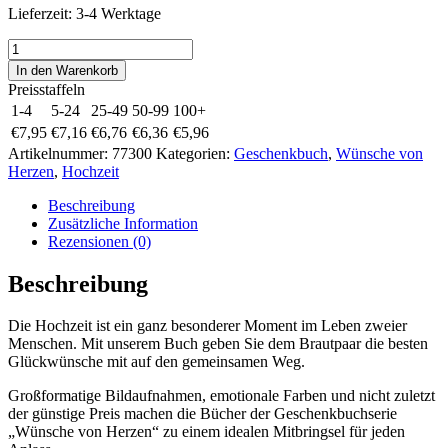
Lieferzeit:
3-4 Werktage
Von
Herzen
In den Warenkorb
alles
Preisstaffeln
Gute
1-4
5-24
25-49
50-99
100+
zur
€
7,95
€
7,16
€
6,76
€
6,36
€
5,96
Hochzeit
Artikelnummer:
77300
Kategorien:
Geschenkbuch
,
Wünsche von
Menge
Herzen
,
Hochzeit
Beschreibung
Zusätzliche Information
Rezensionen (0)
Beschreibung
Die Hochzeit ist ein ganz besonderer Moment im Leben zweier
Menschen. Mit unserem Buch geben Sie dem Brautpaar die besten
Glückwünsche mit auf den gemeinsamen Weg.
Großformatige Bildaufnahmen, emotionale Farben und nicht zuletzt
der günstige Preis machen die Bücher der Geschenkbuchserie
„Wünsche von Herzen“ zu einem idealen Mitbringsel für jeden